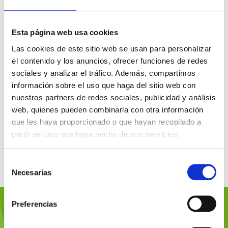
Instalación de riego por goteo
Esta página web usa cookies
Las cookies de este sitio web se usan para personalizar
el contenido y los anuncios, ofrecer funciones de redes
sociales y analizar el tráfico. Además, compartimos
información sobre el uso que haga del sitio web con
nuestros partners de redes sociales, publicidad y análisis
web, quienes pueden combinarla con otra información
que les haya proporcionado o que hayan recopilado a
partir del uso que haya hecho de sus servicios.
Diseño de sistema de riego para pistachos Diseño e
instalación de sistema de riego mediante gotero
autocompensante y antisucción (UNE-EN 9261) para
Selección
Necesarias
parcela de pistachos 8 Has.
de
consentimiento
Preferencias